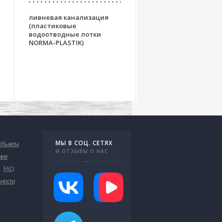
ливневая канализация
решения для взлетн
(пластиковые
посадочных полос
водоотводные лотки
аэродромов на осно
NORMA-PLASTIK)
бетонных водоотво
лотков серии OPTIM
МЫ В СОЦ. СЕТЯХ
Обьекты
И ОТЗЫВЫ О НАС
ние
FAQ
ьности