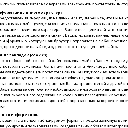
и списки пользователей с адресами электронной почты третьим сто
нформации личного характера.
предоставления информации на данный сайт, Вы решите, что Вы не 
ась в каких-либо целях, связавшись с нами. Наша практика в отно
нформацию неличного характера о Вашем посещении сайта, в том ч
, а также другие действия в связи с Вашим использованием нашего 
 информацию, которую Ваш браузер направляет на любой посещаемы
мя, проведенное на сайте, и адрес соответствующего веб-сайта.
ние закладок (cookies).
 - это небольшой текстовый файл, размещаемый на Вашем твердом д
 которая позже может быть нами прочитана. Никакие данные, собр
ы для идентификации посетителя сайта. Не могут cookies использов
ьютера вирусами. Мы используем cookies в целях контроля использ
 наших пользователях, сохранения Ваших предпочтений и другой и
Ваше время за счет снятия необходимости многократно вводить одн
сонализированного содержания в ходе Ваших последующих посещени
я для статистических исследований, направленных на корректировк
лей.
анная информация.
бъединять в неидентифицируемом формате предоставляемую вами
яемую другими пользователями, создавая таким образом агрегиров