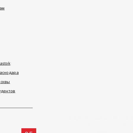
ам
astok
раснодара
осквы
удентов