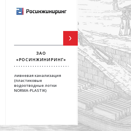
ЗАО
ФГУП ГПИ И НИИ
«РОСИНЖИНИРИНГ»
«АЭРОПРОЕКТ
ливневая канализация
решения для взлетно
(пластиковые
посадочных полос
водоотводные лотки
аэродромов на основе
NORMA-PLASTIK)
бетонных водоотвод
лотков серии OPTIMA