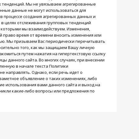
х тенденций. Мы не увязываем агрегированные
нные данные не могут использоваться для
 в процессе создания агрегированных данных и
и в целях отслеживания групповых тенденций
с которыми мы взаимодействуем. Изменения,
й право время от времени вносить изменения или
тью. Мы призываем Вас периодически перечитывать
сительно того, как мы защищаем Вашу личную
комиться путем нажатия на гипертекстовую ссылку
ы данного сайта. Во многих случаях, при внесении
ленную в начале текста Политики
е направлять. Однако, если речь идет о
заметное объявление о таких изменениях, либо
е использования вами данного сайта и выход на
озникли какие-либо вопросы или предложения по
.