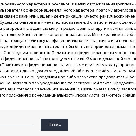
гированного характера в основном в целях отслеживания групповы
льзователях с информацией личного характера, поэтому агрегирова
я связи с вами или Вашей идентификации. Вместо фактических имен
будем использовать имена пользователей. В статистических целях 
грегированные данные могут предоставляться другим компаниям, 
настоящее Заявление о конфиденциальности. Мы сохраняeм за собо
 в настоящую Политику конфиденциальности - частично или полнос
ику конфиденциальности с тем, чтобы быть информированными отно
. С последним вариантом Политики конфиденциальности можно озна
онфиденциальности", находящуюся в нижней части домашней страниц
 Политику конфиденциальности, мы также изменяем и дату, простав
льности, однако других уведомлений об изменениях мы можем вам н
х изменениях, мы уведомим Вас, либо разместив предварительное 
енно направив вам уведомление по электронной почте. Продолжени
ет Ваше согласие с такими изменениями. Связь с нами. Если у Вас в
го положения о конфиденциальности, пожалуйста, свяжитесь с нами
Назад