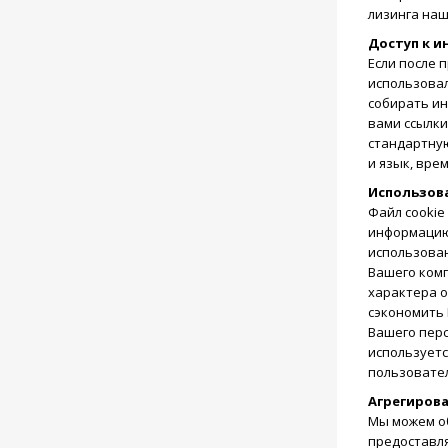
лизинга наш
Доступ к и
Если после 
использовал
собирать и
вами ссылки
стандартную
и язык, вре
Использова
Файл cookie
информацию,
использован
Вашего комп
характера о
сэкономить 
Вашего пер
используетс
пользовате
Агрегиров
Мы можем о
предоставл