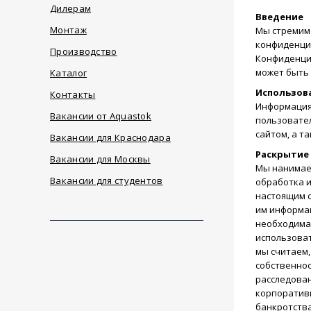
Дилерам
Введение
Монтаж
Мы стремимс
конфиденци
Производство
Конфиденци
может быть 
Каталог
Использов
Контакты
Информация 
Вакансии от Aquastok
пользовател
сайтом, а т
Вакансии для Краснодара
Раскрытие
Вакансии для Москвы
Мы нанимаем
Вакансии для студентов
обработка и
настоящим с
им информац
необходима 
использоват
мы считаем,
собственнос
расследован
корпоративн
банкротства