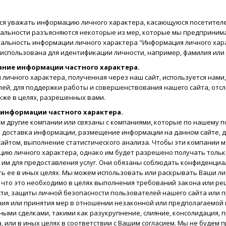
я уважать информацию личного характера, касающуюся посетителе
альности разъясняются некоторые из мер, которые мы предпринима
альность информации личного характера "Информация личного хар
использована для идентификации личности, например, фамилия или
ание информации частного характера.
личного характера, полученная через наш сайт, используется нами,
ей, для поддержки работы и совершенствования нашего сайта, отс
акже в целях, разрешенных вами.
 информации частного характера.
 другие компании или связаны с компаниями, которые по нашему п
 доставка информации, размещение информации на данном сайте, д
айтом, выполнение статистического анализа. Чтобы эти компании м
ию личного характера, однако им будет разрешено получать тольк
им для предоставления услуг. Они обязаны соблюдать конфиденциа
ь ее в иных целях. Мы можем использовать или раскрывать Ваши ли
 что это необходимо в целях выполнения требований закона или ре
ти, защиты личной безопасности пользователей нашего сайта или 
ия или принятия мер в отношении незаконной или предполагаемой н
ыми сделками, такими как разукрупнение, слияние, консолидация, 
, или в иных целях в соответствии с Вашим согласием. Мы не будем