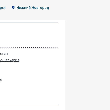
рск
Нижний Новгород
остан
но-Балкария
н