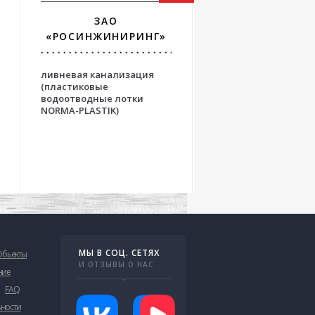
ЗАО
ФГУП ГПИ И НИ
«РОСИНЖИНИРИНГ»
«АЭРОПРОЕК
ливневая канализация
решения для взлетн
(пластиковые
посадочных полос
водоотводные лотки
аэродромов на осно
NORMA-PLASTIK)
бетонных водоотво
лотков серии OPTIM
МЫ В СОЦ. СЕТЯХ
Обьекты
И ОТЗЫВЫ О НАС
ние
FAQ
ьности