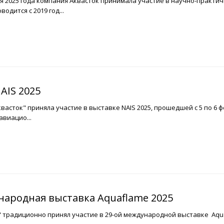
аля 2025 года компания Аквасток принимала участие в научно-практ
одится с 2019 год...
AIS 2025
асток" приняла участие в выставке NAIS 2025, прошедшей с 5 по 6 
виацио...
народная выставка Aquaflame 2025
" традиционно принял участие в 29-ой международной выставке Aqu