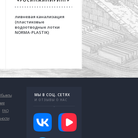
«АЭРОПРОЕКТ
ливневая канализация
решения для взлетно
(пластиковые
посадочных полос
водоотводные лотки
аэродромов на основе
NORMA-PLASTIK)
бетонных водоотвод
лотков серии OPTIMA
МЫ В СОЦ. СЕТЯХ
Обьекты
И ОТЗЫВЫ О НАС
ние
FAQ
ьности