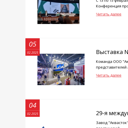
С 13 по 15 февр
Конференция пров
Читать далее
05
Выставка N
02.2025
Команда ООО "Акв
представителей а
Читать далее
04
29-я между
02.2025
Завод "Аквасток