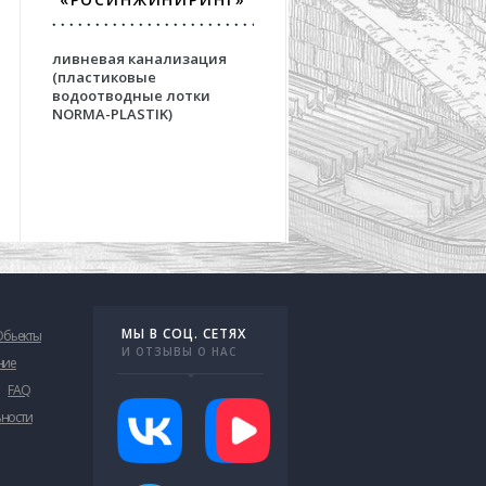
«АЭРОПРОЕКТ
ливневая канализация
решения для взлетно
(пластиковые
посадочных полос
водоотводные лотки
аэродромов на основе
NORMA-PLASTIK)
бетонных водоотвод
лотков серии OPTIMA
МЫ В СОЦ. СЕТЯХ
Обьекты
И ОТЗЫВЫ О НАС
ние
FAQ
ьности