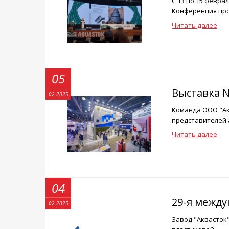
С 13 по 15 февр
Конференция пров
Читать далее
05
Выставка N
02.2025
Команда ООО "Акв
представителей а
Читать далее
04
29-я между
02.2025
Завод "Аквасток