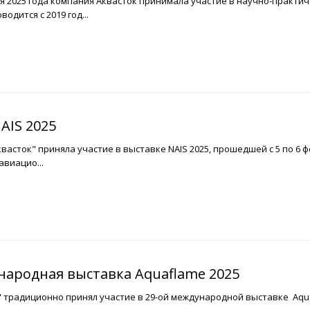
аля 2025 года компания Аквасток принимала участие в научно-практ
одится с 2019 год...
AIS 2025
асток" приняла участие в выставке NAIS 2025, прошедшей с 5 по 6 
виацио...
народная выставка Aquaflame 2025
" традиционно принял участие в 29-ой международной выставке Aqu