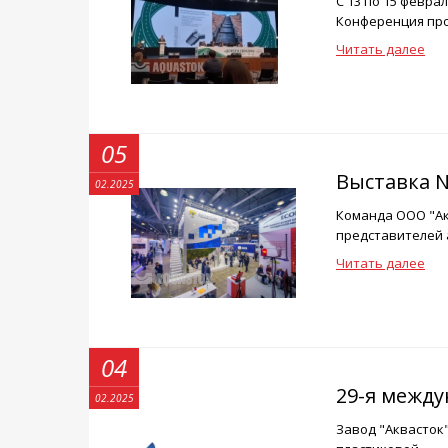
С 13 по 15 февр
Конференция пров
Читать далее
05
Выставка N
02.2025
Команда ООО "Акв
представителей а
Читать далее
04
29-я между
02.2025
Завод "Аквасток