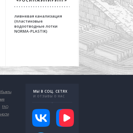
«АЭРОПРОЕКТ
ливневая канализация
решения для взлетно
(пластиковые
посадочных полос
водоотводные лотки
аэродромов на основе
NORMA-PLASTIK)
бетонных водоотвод
лотков серии OPTIMA
МЫ В СОЦ. СЕТЯХ
Обьекты
И ОТЗЫВЫ О НАС
ние
FAQ
ьности