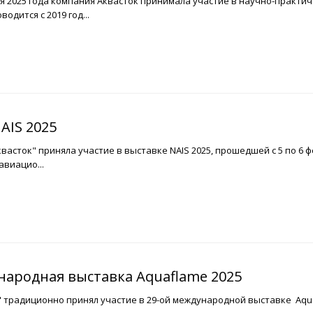
аля 2025 года компания Аквасток принимала участие в научно-практ
одится с 2019 год...
AIS 2025
асток" приняла участие в выставке NAIS 2025, прошедшей с 5 по 6 
виацио...
народная выставка Aquaflame 2025
" традиционно принял участие в 29-ой международной выставке Aqu