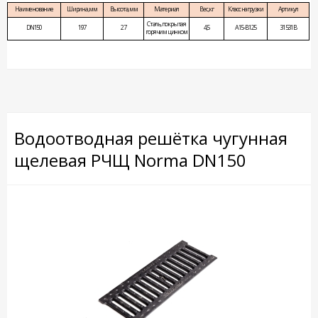
Наименование
Ширина, мм
Высота, мм
Материал
Вес, кг
Класс нагрузки
Артикул
Сталь, покрытая
DN150
197
27
4,5
A15-В125
31531В
горячим цинком
Водоотводная решётка чугунная
щелевая РЧЩ Norma DN150