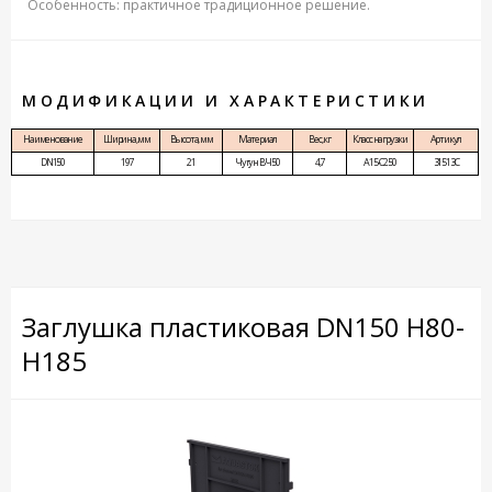
Особенность: практичное традиционное решение.
МОДИФИКАЦИИ И ХАРАКТЕРИСТИКИ
Наименование
Ширина, мм
Высота, мм
Материал
Вес, кг
Класс нагрузки
Артикул
DN150
197
21
Чугун ВЧ 50
4,7
A15-С250
31513С
Заглушка пластиковая DN150 H80-
H185