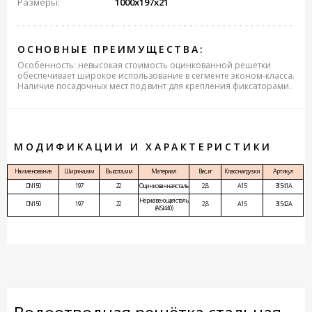
Размеры:
1000x197x21
ОСНОВНЫЕ ПРЕИМУЩЕСТВА:
Особенность: невысокая стоимость оцинкованной решетки
обеспечивает широкое использование в сегменте эконом-класса.
Наличие посадочных мест под винт для крепления фиксаторами.
МОДИФИКАЦИИ И ХАРАКТЕРИСТИКИ
Наименование
Ширина, мм
Высота, мм
Материал
Вес, кг
Класс нагрузки
Артикул
DN150
197
22
Оцинкованная сталь
2,8
A15
31541А
Нержавеющая сталь
DN150
197
22
2,8
A15
31542А
(AISI 440)