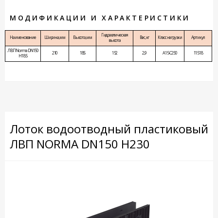
МОДИФИКАЦИИ И ХАРАКТЕРИСТИКИ
Гидравлическая
Наименование
Ширина, мм
Высота, мм
Вес, кг
Класс нагрузки
Артикул
высота
ЛВП Norma DN150
210
185
152
2,9
A15-C250
11518
H185
Лоток водоотводный пластиковый
ЛВП NORMA DN150 H230