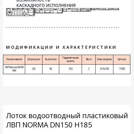
КАСКАДНОГО ИСПОЛНЕНИЯ
МОДИФИКАЦИИ И ХАРАКТЕРИСТИКИ
Гидравлическая
Наименование
Ширина, мм
Высота, мм
Вес, кг
Класс нагрузки
Артикул
высота
ЛВП Norma DN150
210
80
70,5
2
A15-C250
11508
H80
Лоток водоотводный пластиковый
ЛВП NORMA DN150 H185