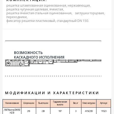
решетка штампованная оцинкованная, нержавеющая,
решетка чугунная щелевая, ячеистая,
решетка ячеистая стальная оцинкованная,
заглушка торцовая,
переходники,
фиксатор решетки пластиковый, стандартный DN 150.
ВОЗМОЖНОСТЬ
КАСКАДНОГО ИСПОЛНЕНИЯ
МОДИФИКАЦИИ И ХАРАКТЕРИСТИКИ
Гидравлическая
Наименование
Ширина, мм
Высота, мм
Вес, кг
Класс нагрузки
Артикул
высота
ЛВП Norma DN150
210
230
197
3
A15-C250
11523
H230