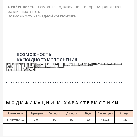
Особенность:
возможно подключение типоразмеров лотков
различных высот.
Возможность каскадной компоновки.
ВОЗМОЖНОСТЬ
КАСКАДНОГО ИСПОЛНЕНИЯ
МОДИФИКАЦИИ И ХАРАКТЕРИСТИКИ
Наименование
Ширина, мм
Высота, мм
Длина, мм
Вес, кг
Класс нагрузки
Артикул
ПП Norma DN150
210
470
500
3,3
A15-С250
11542