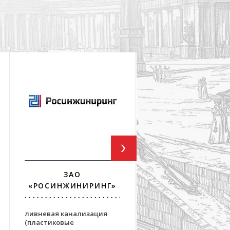
ЗАО
ФГУП ГПИ И НИИ
«РОСИНЖИНИРИНГ»
«АЭРОПРОЕКТ
ливневая канализация
решения для взлетно
(пластиковые
посадочных полос