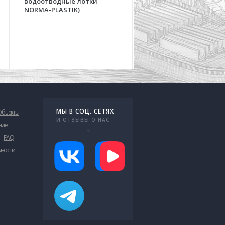
водоотводные лотки
аэродромов на основе
NORMA-PLASTIK)
бетонных водоотвод
лотков серии OPTIMA
МЫ В СОЦ. СЕТЯХ
Обьекты
И ОТЗЫВЫ О НАС
ние
FAQ
ьности