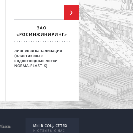
ЗАО
ФГУП ГПИ И НИИ
«РОСИНЖИНИРИНГ»
«АЭРОПРОЕКТ
ливневая канализация
решения для взлетно
(пластиковые
посадочных полос
водоотводные лотки
аэродромов на основе
NORMA-PLASTIK)
бетонных водоотвод
лотков серии OPTIMA
МЫ В СОЦ. СЕТЯХ
Обьекты
И ОТЗЫВЫ О НАС