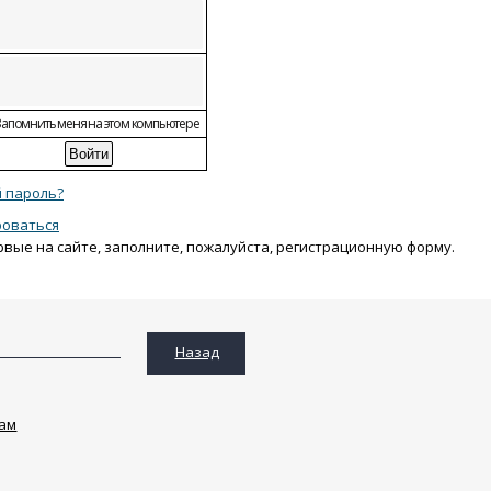
апомнить меня на этом компьютере
 пароль?
роваться
рвые на сайте, заполните, пожалуйста, регистрационную форму.
Назад
ам