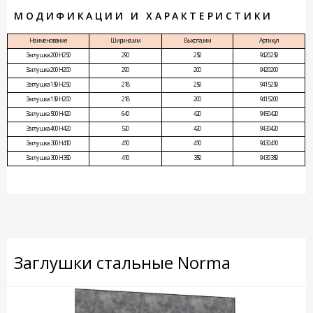
МОДИФИКАЦИИ И ХАРАКТЕРИСТИКИ
Наименование
Ширина, мм
Высота, мм
Артикул
Заглушка 200 Н250
290
250
9420250
Заглушка 200 Н200
290
200
9420200
Заглушка 150 Н250
218
250
9415250
Заглушка 150 Н200
218
200
9415200
Заглушка 500 Н420
640
420
9450420
Заглушка 400 Н420
520
420
9430420
Заглушка 300 Н410
410
410
9430410
Заглушка 300 Н350
410
350
9430350
Заглушки стальные Norma