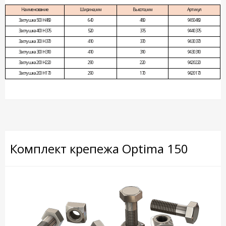
Наименование
Ширина, мм
Высота, мм
Артикул
Заглушка 500 Н480
640
480
9450480
Заглушка 400 Н375
520
375
9440375
Заглушка 300 Н370
410
370
9430370
Заглушка 300 Н310
410
310
9430310
Заглушка 200 Н220
290
220
9420220
Заглушка 200 Н170
290
170
9420170
Комплект крепежа Optima 150