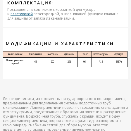
КОМПЛЕКТАЦИЯ:
Поставляется в комплекте с корзинкой для мусора
и
пластиковой
перегородкой, выполняющей функцию клапана
для защиты от запаха из канализации.
МОДИФИКАЦИИ И ХАРАКТЕРИСТИКИ
Наименование
Ширина, мм
Высота, мм
Длина, мм
Вес, кг
Класс нагрузки
Артикул
Ливнеприемник
166
200
298
0,6
A15
6167ч
черный
Ливнеприемники, изготовленные из ударопрочного полипропилена,
предназначены для подключения системы водосточных труб
к канализации. Ливнеприемники позволяют сохранить стены здания и
отмостку сухими, предотвращая образования плесени и разрушение
фундамента. Водосточная труба, спускаясь с крыши, входит в одну
секцию ливнеприемника, вторая секция служит гидрозатвором и в
свою очередь снабжена сеткой для сбора мусора. Аквасток
предлагает пластиковые кровельные ливнеприемники по