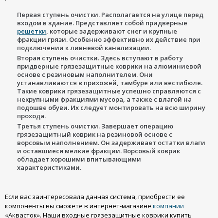
Первая ступень очистки. Располагается на улице перед
входом в здание. Представляет собой придверные
решетки
, которые задерживают снег и крупные
фракции грязи. Особенно эффективно их действие при
подключении к ливневой канализации.
Вторая ступень очистки. Здесь вступают в работу
придверные грязезащитные коврики на алюминиевой
основе с резиновым наполнителем. Они
устанавливаются в прихожей, тамбуре или вестибюле.
Такие коврики грязезащитные успешно справляются с
некрупными фракциями мусора, а также с влагой на
подошве обуви. Их следует монтировать на всю ширину
прохода.
Третья ступень очистки. Завершает операцию
грязезащитный коврик на резиновой основе с
ворсовым наполнением. Он задерживает остатки влаги
и оставшиеся мелкие фракции. Ворсовый коврик
обладает хорошими впитывающими
характеристиками.
Если вас заинтересовала данная система, приобрести ее
компоненты вы сможете в интернет-магазине
компании
«Аквасток». Наши входные грязезащитные коврики купить