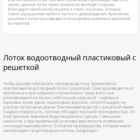
серии, данные лотки также прекрасно выглядят снаружи
благодаря самобытной решетке в стиле «косичка», которая
станет украшением любого частного домовладения. Крепление
решетки к лотки производится посредством комплекта крепежей
из 4 винтов.
Лоток водоотводный пластиковый с
решеткой
Чтобы красиво обустроить систему водостока, применяется
пластиковый водоотводный лоток с решеткой. Слив производится из
пропилена и прессованного полиэтилена. Чаще всего они
устанавливаются в зонах с небольшой нагрузкой – садовых и
парковых зонах, вдоль пешеходных дорожек, спортплощадок, на
участках загородных домов. Пластиковый водосток с решеткой имеет
гладкую поверхность, поэтому обладает хорошей проходимостью. По
этой причине ливневый водоотвод можно сделать с меньшим
наклоном, а при правильной установке вероятность появления
неполадок маловероятна. Основные преимущества, которые имеет
канализация с водоотводным лотком, следующие: