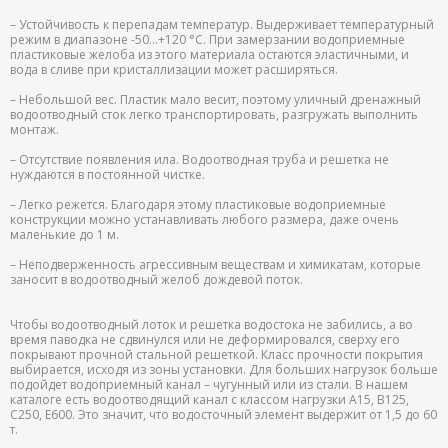
– Устойчивость к перепадам температур. Выдерживает температурный
режим в диапазоне -50…+120 °С. При замерзании водоприемные
пластиковые желоба из этого материала остаются эластичными, и
вода в сливе при кристаллизации может расширяться.
– Небольшой вес. Пластик мало весит, поэтому уличный дренажный
водоотводный сток легко транспортировать, разгружать выполнить
монтаж.
– Отсутствие появления ила. Водоотводная труба и решетка не
нуждаются в постоянной чистке.
– Легко режется. Благодаря этому пластиковые водоприемные
конструкции можно устанавливать любого размера, даже очень
маленькие до 1 м.
– Неподверженность агрессивным веществам и химикатам, которые
заносит в водоотводный желоб дождевой поток.
Чтобы водоотводный лоток и решетка водостока не забились, а во
время паводка не сдвинулся или не деформировался, сверху его
покрывают прочной стальной решеткой. Класс прочности покрытия
выбирается, исходя из зоны установки. Для больших нагрузок больше
подойдет водоприемный канал – чугунный или из стали. В нашем
каталоге есть водоотводящий канал с классом нагрузки A15, B125,
C250, E600. Это значит, что водосточный элемент выдержит от 1,5 до 60
т.