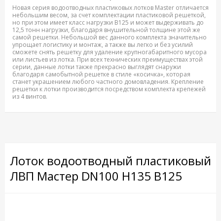
Новая серия водоотводных пластиковых лотков Master отличается
небольшим весом, за счет комплектации пластиковой решеткой,
но при этом имеет класс нагрузки B125 и может выдерживать до
12,5 тонн нагрузки, благодаря внушительной толщине этой же
самой решетки. Небольшой вес данного комплекта значительно
упрощает логистику и монтаж, а также вы легко и без усилий
сможете снять решетку для удаление крупногабаритного мусора
или листьев из лотка. При всех технических преимуществах этой
серии, данные лотки также прекрасно выглядят снаружи
благодаря самобытной решетке в стиле «косичка», которая
станет украшением любого частного домовладения. Крепление
решетки к лотки производится посредством комплекта крепежей
из 4 винтов.
Лоток водоотводный пластиковый
ЛВП Мастер DN100 H135 B125