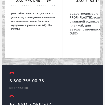
ОАО «РОСНЕФТЬ»
ОАО «ГАЗПРО
разработаны специально
водоотводные лотки 
для водоотводных каналов
PROFI-PLASTIK, усиле
из монолитного бетона
стальной оцинкован
чугунные решетки AQUA-
планкой, для
PROM
автозаправочных ст
(АЗС)
8 800 755 00 75
БЕСПЛАТНО
+7 (861) 279-61-37